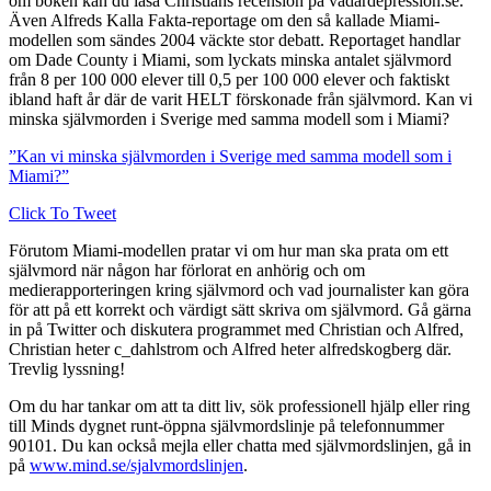
om boken kan du läsa Christians recension på vadärdepression.se.
Även Alfreds Kalla Fakta-reportage om den så kallade Miami-
modellen som sändes 2004 väckte stor debatt. Reportaget handlar
om Dade County i Miami, som lyckats minska antalet självmord
från 8 per 100 000 elever till 0,5 per 100 000 elever och faktiskt
ibland haft år där de varit HELT förskonade från självmord. Kan vi
minska självmorden i Sverige med samma modell som i Miami?
”Kan vi minska självmorden i Sverige med samma modell som i
Miami?”
Click To Tweet
Förutom Miami-modellen pratar vi om hur man ska prata om ett
självmord när någon har förlorat en anhörig och om
medierapporteringen kring självmord och vad journalister kan göra
för att på ett korrekt och värdigt sätt skriva om självmord. Gå gärna
in på Twitter och diskutera programmet med Christian och Alfred,
Christian heter c_dahlstrom och Alfred heter alfredskogberg där.
Trevlig lyssning!
Om du har tankar om att ta ditt liv, sök professionell hjälp eller ring
till Minds dygnet runt-öppna självmordslinje på telefonnummer
90101. Du kan också mejla eller chatta med självmordslinjen, gå in
på
www.mind.se/sjalvmordslinjen
.