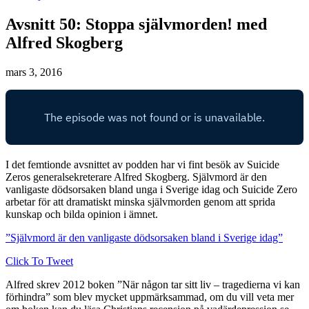
Avsnitt 50: Stoppa självmorden! med
Alfred Skogberg
mars 3, 2016
I det femtionde avsnittet av podden har vi fint besök av Suicide
Zeros generalsekreterare Alfred Skogberg. Självmord är den
vanligaste dödsorsaken bland unga i Sverige idag och Suicide Zero
arbetar för att dramatiskt minska självmorden genom att sprida
kunskap och bilda opinion i ämnet.
”Självmord är den vanligaste dödsorsaken bland i Sverige idag”
Click To Tweet
Alfred skrev 2012 boken ”När någon tar sitt liv – tragedierna vi kan
förhindra” som blev mycket uppmärksammad, om du vill veta mer