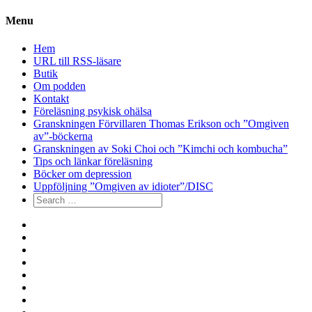
Menu
Hem
URL till RSS-läsare
Butik
Om podden
Kontakt
Föreläsning psykisk ohälsa
Granskningen Förvillaren Thomas Erikson och ”Omgiven
av”-böckerna
Granskningen av Soki Choi och ”Kimchi och kombucha”
Tips och länkar föreläsning
Böcker om depression
Uppföljning ”Omgiven av idioter”/DISC
Search
for:
Hem
URL
till
Butik
RSS-
Om
läsare
podden
Kontakt
Föreläsning
psykisk
Granskningen
ohälsa
Förvillaren
Granskningen