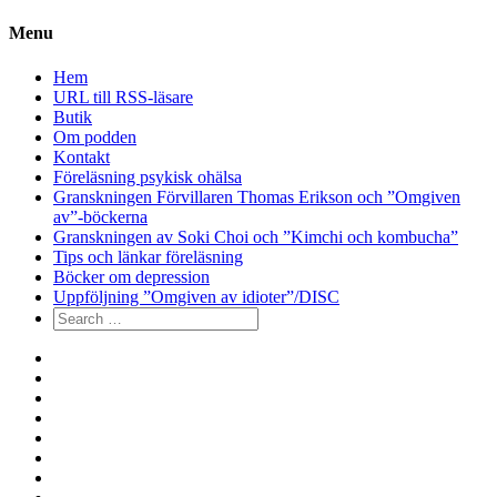
Menu
Hem
URL till RSS-läsare
Butik
Om podden
Kontakt
Föreläsning psykisk ohälsa
Granskningen Förvillaren Thomas Erikson och ”Omgiven
av”-böckerna
Granskningen av Soki Choi och ”Kimchi och kombucha”
Tips och länkar föreläsning
Böcker om depression
Uppföljning ”Omgiven av idioter”/DISC
Search
for:
Hem
URL
till
Butik
RSS-
Om
läsare
podden
Kontakt
Föreläsning
psykisk
Granskningen
ohälsa
Förvillaren
Granskningen