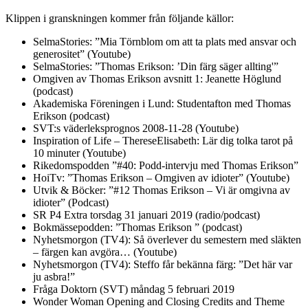
Klippen i granskningen kommer från följande källor:
SelmaStories: ”Mia Törnblom om att ta plats med ansvar och
generositet” (Youtube)
SelmaStories: ”Thomas Erikson: ’Din färg säger allting'”
Omgiven av Thomas Erikson avsnitt 1: Jeanette Höglund
(podcast)
Akademiska Föreningen i Lund: Studentafton med Thomas
Erikson (podcast)
SVT:s väderleksprognos 2008-11-28 (Youtube)
Inspiration of Life – ThereseElisabeth: Lär dig tolka tarot på
10 minuter (Youtube)
Rikedomspodden ”#40: Podd-intervju med Thomas Erikson”
HoiTv: ”Thomas Erikson – Omgiven av idioter” (Youtube)
Utvik & Böcker: ”#12 Thomas Erikson – Vi är omgivna av
idioter” (Podcast)
SR P4 Extra torsdag 31 januari 2019 (radio/podcast)
Bokmässepodden: ”Thomas Erikson ” (podcast)
Nyhetsmorgon (TV4): Så överlever du semestern med släkten
– färgen kan avgöra… (Youtube)
Nyhetsmorgon (TV4): Steffo får bekänna färg: ”Det här var
ju asbra!”
Fråga Doktorn (SVT) måndag 5 februari 2019
Wonder Woman Opening and Closing Credits and Theme