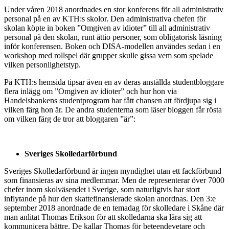
Under våren 2018 anordnades en stor konferens för all administrativ
personal på en av KTH:s skolor. Den administrativa chefen för
skolan köpte in boken ”Omgiven av idioter” till all administrativ
personal på den skolan, runt åttio personer, som obligatorisk läsning
inför konferensen. Boken och DISA-modellen användes sedan i en
workshop med rollspel där grupper skulle gissa vem som spelade
vilken personlighetstyp.
På KTH:s hemsida tipsar även en av deras anställda studentbloggare
flera inlägg om ”Omgiven av idioter” och hur hon via
Handelsbankens studentprogram har fått chansen att fördjupa sig i
vilken färg hon är. De andra studenterna som läser bloggen får rösta
om vilken färg de tror att bloggaren ”är”:
Sveriges Skolledarförbund
Sveriges Skolledarförbund är ingen myndighet utan ett fackförbund
som finansieras av sina medlemmar. Men de representerar över 7000
chefer inom skolväsendet i Sverige, som naturligtvis har stort
inflytande på hur den skattefinansierade skolan anordnas. Den 3:e
september 2018 anordnade de en temadag för skolledare i Skåne där
man anlitat Thomas Erikson för att skolledarna ska lära sig att
kommunicera bättre. De kallar Thomas för beteendevetare och