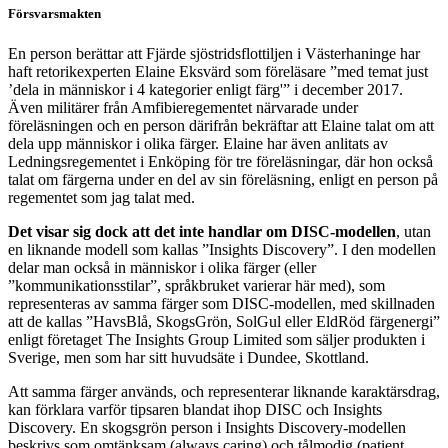
Försvarsmakten
En person berättar att Fjärde sjöstridsflottiljen i Västerhaninge har
haft retorikexperten Elaine Eksvärd som föreläsare ”med temat just
’dela in människor i 4 kategorier enligt färg'” i december 2017.
Även militärer från Amfibieregementet närvarade under
föreläsningen och en person därifrån bekräftar att Elaine talat om att
dela upp människor i olika färger. Elaine har även anlitats av
Ledningsregementet i Enköping för tre föreläsningar, där hon också
talat om färgerna under en del av sin föreläsning, enligt en person på
regementet som jag talat med.
Det visar sig dock att det inte handlar om DISC-modellen
, utan
en liknande modell som kallas ”Insights Discovery”. I den modellen
delar man också in människor i olika färger (eller
”kommunikationsstilar”, språkbruket varierar här med), som
representeras av samma färger som DISC-modellen, med skillnaden
att de kallas ”HavsBlå, SkogsGrön, SolGul eller EldRöd färgenergi”
enligt företaget The Insights Group Limited som säljer produkten i
Sverige, men som har sitt huvudsäte i Dundee, Skottland.
Att samma färger används, och representerar liknande karaktärsdrag,
kan förklara varför tipsaren blandat ihop DISC och Insights
Discovery. En skogsgrön person i Insights Discovery-modellen
beskrivs som omtänksam (always caring) och tålmodig (patient