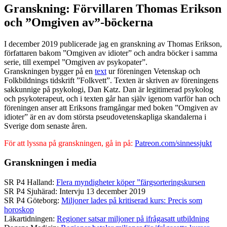
Granskning: Förvillaren Thomas Erikson
och ”Omgiven av”-böckerna
I december 2019 publicerade jag en granskning av Thomas Erikson,
författaren bakom ”Omgiven av idioter” och andra böcker i samma
serie, till exempel ”Omgiven av psykopater”.
Granskningen bygger på en
text
ur föreningen Vetenskap och
Folkbildnings tidskrift ”Folkvett”. Texten är skriven av föreningens
sakkunnige på psykologi, Dan Katz. Dan är legitimerad psykolog
och psykoterapeut, och i texten går han själv igenom varför han och
föreningen anser att Eriksons framgångar med boken ”Omgiven av
idioter” är en av dom största pseudovetenskapliga skandalerna i
Sverige dom senaste åren.
För att lyssna på granskningen, gå in på:
Patreon.com/sinnessjukt
Granskningen i media
SR P4 Halland:
Flera myndigheter köper ”färgsorteringskursen
SR P4 Sjuhärad: Intervju 13 december 2019
SR P4 Göteborg:
Miljoner lades på kritiserad kurs: Precis som
horoskop
Läkartidningen:
Regioner satsar miljoner på ifrågasatt utbildning