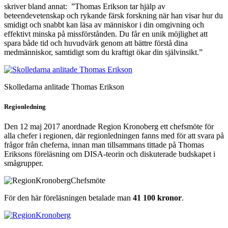
skriver bland annat: ”Thomas Erikson tar hjälp av
beteendevetenskap och rykande färsk forskning när han visar hur du
smidigt och snabbt kan läsa av människor i din omgivning och
effektivt minska på missförstånden. Du får en unik möjlighet att
spara både tid och huvudvärk genom att bättre förstå dina
medmänniskor, samtidigt som du kraftigt ökar din självinsikt.”
Skolledarna anlitade Thomas Erikson
Regionledning
Den 12 maj 2017 anordnade Region Kronoberg ett chefsmöte för
alla chefer i regionen, där regionledningen fanns med för att svara på
frågor från cheferna, innan man tillsammans tittade på Thomas
Eriksons föreläsning om DISA-teorin och diskuterade budskapet i
smågrupper.
För den här föreläsningen betalade man
41 100 kronor
.