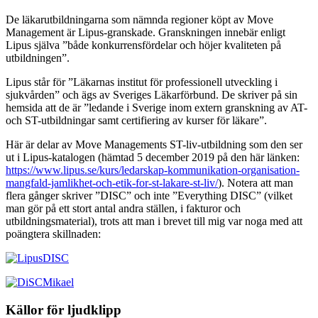
De läkarutbildningarna som nämnda regioner köpt av Move
Management är Lipus-granskade. Granskningen innebär enligt
Lipus själva ”både konkurrensfördelar och höjer kvaliteten på
utbildningen”.
Lipus står för ”Läkarnas institut för professionell utveckling i
sjukvården” och ägs av Sveriges Läkarförbund. De skriver på sin
hemsida att de är ”ledande i Sverige inom extern granskning av AT-
och ST-utbildningar samt certifiering av kurser för läkare”.
Här är delar av Move Managements ST-liv-utbildning som den ser
ut i Lipus-katalogen (hämtad 5 december 2019 på den här länken:
https://www.lipus.se/kurs/ledarskap-kommunikation-organisation-
mangfald-jamlikhet-och-etik-for-st-lakare-st-liv/
). Notera att man
flera gånger skriver ”DISC” och inte ”Everything DISC” (vilket
man gör på ett stort antal andra ställen, i fakturor och
utbildningsmaterial), trots att man i brevet till mig var noga med att
poängtera skillnaden:
Källor för ljudklipp