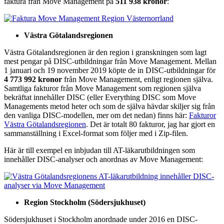
faktura från Move Management på
511 938 kronor
:
Västra Götalandsregionen
Västra Götalandsregionen är den region i granskningen som lagt
mest pengar på DISC-utbildningar från Move Management. Mellan
1 januari och 19 november 2019 köpte de in DISC-utbildningar för
4 773 992 kronor
från Move Management, enligt regionen själva.
Samtliga fakturor från Move Management som regionen själva
bekräftat innehåller DISC (eller Everything DISC som Move
Managements metod heter och som de själva hävdar skiljer sig från
den vanliga DISC-modellen, mer om det nedan) finns här:
Fakturor
Västra Götalandsregionen
. Det är totalt 80 fakturor, jag har gjort en
sammanställning i Excel-format som följer med i Zip-filen.
Här är till exempel en inbjudan till AT-läkarutbildningen som
innehåller DISC-analyser och anordnas av Move Management:
Region Stockholm (Södersjukhuset)
Södersjukhuset i Stockholm anordnade under 2016 en DISC-