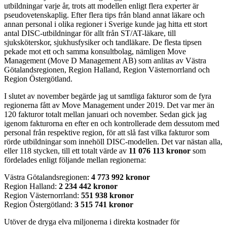
utbildningar varje år, trots att modellen enligt flera experter är
pseudovetenskaplig. Efter flera tips från bland annat läkare och
annan personal i olika regioner i Sverige kunde jag hitta ett stort
antal DISC-utbildningar för allt från ST/AT-läkare, till
sjuksköterskor, sjukhusfysiker och tandläkare. De flesta tipsen
pekade mot ett och samma konsultbolag, nämligen Move
Management (Move D Management AB) som anlitas av Västra
Götalandsregionen, Region Halland, Region Västernorrland och
Region Östergötland.
I slutet av november begärde jag ut samtliga fakturor som de fyra
regionerna fått av Move Management under 2019. Det var mer än
120 fakturor totalt mellan januari och november. Sedan gick jag
igenom fakturorna en efter en och kontrollerade dem dessutom med
personal från respektive region, för att slå fast vilka fakturor som
rörde utbildningar som innehöll DISC-modellen. Det var nästan alla,
eller 118 stycken, till ett totalt värde av
11 076 113 kronor
som
fördelades enligt följande mellan regionerna:
Västra Götalandsregionen:
4 773 992 kronor
Region Halland:
2 234 442 kronor
Region Västernorrland:
551 938 kronor
Region Östergötland:
3 515 741 kronor
Utöver de dryga elva miljonerna i direkta kostnader för