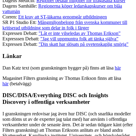
Dagens Medicin:
Regioner betalar miljoner för ifrågasatta kurser
Dagens Samhälle:
Regionerna köper ledarskapskurser om blåa
vattumän
Corren:
Ett krav att ST-läkarna genomgår utbildningen
SR P1 Studio Ett:
Mångmiljonbelopp från svenska kommuner till
kritiserad utbildning som delar in folk i färger
Expressen Debatt:
”Låt er inte vilseledas av Thomas Erikson”
Expresssen Debatt:
”Jag vill uppmuntra folk att tänka själva”
Expressen Debatt:
”Din skatt har slösats på ovetenskaplig smörja”
Länkar
Dan Katz text (som granskningen bygger på) finns att läsa
här
Magasinet Filters granskning av Thomas Erikson finns att läsa
här
(betalvägg)
DISC/DISA/Everything DISC och Insights
Discovery i offentliga verksamheter
I granskningen redovisar jag även hur DISC (och snarlika modeller
som döms ut av de experter jag talat med) har använts i offentliga
verksamheter under de senaste åren. Det är sedan tidigare känt (efter
Filters granskning) att Thomas Eriksons anlitats av bland andra
Skatteverket, Karolinska institutet, Universitets- och högskolerådet,