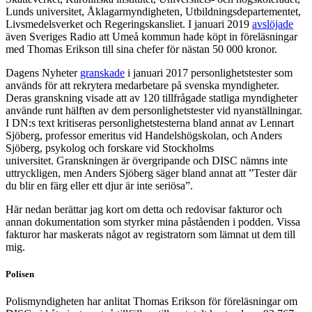
Lunds universitet, Åklagarmyndigheten, Utbildningsdepartementet,
Livsmedelsverket och Regeringskansliet. I januari 2019
avslöjade
även Sveriges Radio att Umeå kommun hade köpt in föreläsningar
med Thomas Erikson till sina chefer för nästan 50 000 kronor.
Dagens Nyheter
granskade
i januari 2017 personlighetstester som
används för att rekrytera medarbetare på svenska myndigheter.
Deras granskning visade att av 120 tillfrågade statliga myndigheter
använde runt hälften av dem personlighetstester vid nyanställningar.
I DN:s text kritiseras personlighetstesterna bland annat av Lennart
Sjöberg, professor emeritus vid Handelshögskolan, och Anders
Sjöberg, psykolog och forskare vid Stockholms
universitet. Granskningen är övergripande och DISC nämns inte
uttryckligen, men Anders Sjöberg säger bland annat att ”Tester där
du blir en färg eller ett djur är inte seriösa”.
Här nedan berättar jag kort om detta och redovisar fakturor och
annan dokumentation som styrker mina påståenden i podden. Vissa
fakturor har maskerats något av registratorn som lämnat ut dem till
mig.
Polisen
Polismyndigheten har anlitat Thomas Erikson för föreläsningar om