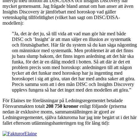
intervju med honom att DISC/DISA och Insights Discovery har
mycket gemensamt. Jag frågade bland annat om han anser att även
Insights Discovery är jämförbart med horoskop vad gäller
vetenskaplig tillförlitlighet (vilket han sagt om DISC/DISA-
modellen):
”Ja, det är det ju, så till vida att vad man gör här med både
DISC och ’Insight’ är att man säljer en illusion av systematik
och förutsägbarhet. Här får du system så du kan säga någonting
om människor med systematik. Men problemet är att det finns
ju bara slump bakom, det finns ingen anledning att det här ska
funka, för det är en dålig modell i botten. Så att där är det ett
problem precis som med horoskop: anledningen till att någon
tycker att det funkar med horoskop har ju ingenting med
horoskopet i sig att göra, utan det har med andra saker att göra.
Precis samma som att i den mån DISC och Insights Discovery
upplevs fungera så har det inget med den modellen att göra.”
För Elaines tre föreläsningar på Ledningsregementet betalade
Försvarsmakten totalt
208 750 kronor
enligt följande (priserna
nedan är exklusive moms, sammanställningen är gjord av
Ledningsregementet, själva fakturorna har jag inte begärt ut i det här
fallet eftersom utlämningshanteringen tog för lång tid):