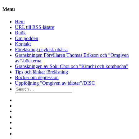
Menu
Hem
URL till RSS-läsare
Butik
Om podden
Kontakt
Föreläsning psykisk ohälsa
Granskningen Förvillaren Thomas Erikson och ”Omgiven
av”-böckerna
Granskningen av Soki Choi och ”Kimchi och kombucha”
Tips och länkar föreläsning
Böcker om depression
Uppföljning ”Omgiven av idioter”/DISC
Search
for:
Hem
URL
till
Butik
RSS-
Om
läsare
podden
Kontakt
Föreläsning
psykisk
Granskningen
ohälsa
Förvillaren
Granskningen