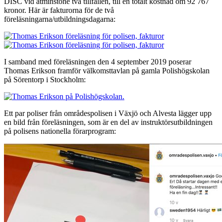
DISC vid åtminstone två tillfällen, till en totalt kostnad om 92 767
kronor. Här är fakturorna för de två
föreläsningarna/utbildningsdagarna:
I samband med föreläsningen den 4 september 2019 poserar
Thomas Erikson framför välkomsttavlan på gamla Polishögskolan
på Sörentorp i Stockholm:
Ett par poliser från områdespolisen i Växjö och Alvesta lägger upp
en bild från föreläsningen, som är en del av instruktörsutbildningen
på polisens nationella förarprogram: