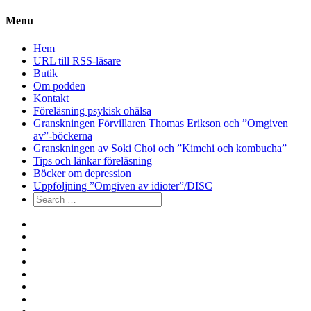
Menu
Hem
URL till RSS-läsare
Butik
Om podden
Kontakt
Föreläsning psykisk ohälsa
Granskningen Förvillaren Thomas Erikson och ”Omgiven
av”-böckerna
Granskningen av Soki Choi och ”Kimchi och kombucha”
Tips och länkar föreläsning
Böcker om depression
Uppföljning ”Omgiven av idioter”/DISC
Search
for:
Hem
URL
till
Butik
RSS-
Om
läsare
podden
Kontakt
Föreläsning
psykisk
Granskningen
ohälsa
Förvillaren
Granskningen