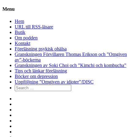
Menu
Hem
URL till RSS-läsare
Butik
Om podden
Kontakt
Föreläsning psykisk ohälsa
Granskningen Förvillaren Thomas Erikson och ”Omgiven
av”-böckerna
Granskningen av Soki Choi och ”Kimchi och kombucha”
Tips och länkar föreläsning
Böcker om depression
Uppföljning ”Omgiven av idioter”/DISC
Search
for:
Hem
URL
till
Butik
RSS-
Om
läsare
podden
Kontakt
Föreläsning
psykisk
Granskningen
ohälsa
Förvillaren
Granskningen