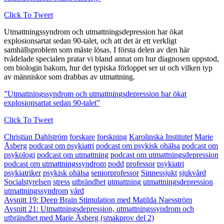
Click To Tweet
Utmattningssyndrom och utmattningsdepression har ökat
explosionsartat sedan 90-talet, och att det är ett verkligt
samhällsproblem som måste lösas. I första delen av den här
tvådelade specialen pratar vi bland annat om hur diagnosen uppstod,
om biologin bakom, hur det typiska förloppet ser ut och vilken typ
av människor som drabbas av utmattning.
”Utmattningssyndrom och utmattningsdepression har ökat
explosionsartat sedan 90-talet”
Click To Tweet
Christian Dahlström
forskare
forskning
Karolinska Institutet
Marie
Åsberg
podcast om psykiatri
podcast om psykisk ohälsa
podcast om
psykologi
podcast om utmattning
podcast om utmattningsdepression
podcast om utmattningssyndrom
podd
professor
psykiatri
psykiatriker
psykisk ohälsa
seniorprofessor
Sinnessjukt
sjukvård
Socialstyrelsen
stress
utbrändhet
utmattning
utmattningsdepression
utmattningssyndrom
vård
Post
Avsnitt 19: Deep Brain Stimulation med Matilda Naesström
Avsnitt 21: Utmattningsdepression, utmattningssyndrom och
navigation
utbrändhet med Marie Åsberg (smakprov del 2)