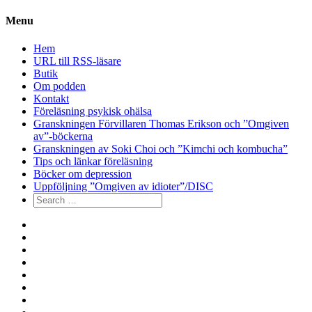
Menu
Hem
URL till RSS-läsare
Butik
Om podden
Kontakt
Föreläsning psykisk ohälsa
Granskningen Förvillaren Thomas Erikson och ”Omgiven
av”-böckerna
Granskningen av Soki Choi och ”Kimchi och kombucha”
Tips och länkar föreläsning
Böcker om depression
Uppföljning ”Omgiven av idioter”/DISC
Search
for:
Hem
URL
till
Butik
RSS-
Om
läsare
podden
Kontakt
Föreläsning
psykisk
Granskningen
ohälsa
Förvillaren
Granskningen