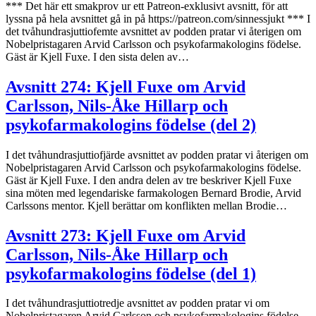
*** Det här ett smakprov ur ett Patreon-exklusivt avsnitt, för att
lyssna på hela avsnittet gå in på https://patreon.com/sinnessjukt *** I
det tvåhundrasjuttiofemte avsnittet av podden pratar vi återigen om
Nobelpristagaren Arvid Carlsson och psykofarmakologins födelse.
Gäst är Kjell Fuxe. I den sista delen av…
Avsnitt 274: Kjell Fuxe om Arvid
Carlsson, Nils-Åke Hillarp och
psykofarmakologins födelse (del 2)
I det tvåhundrasjuttiofjärde avsnittet av podden pratar vi återigen om
Nobelpristagaren Arvid Carlsson och psykofarmakologins födelse.
Gäst är Kjell Fuxe. I den andra delen av tre beskriver Kjell Fuxe
sina möten med legendariske farmakologen Bernard Brodie, Arvid
Carlssons mentor. Kjell berättar om konflikten mellan Brodie…
Avsnitt 273: Kjell Fuxe om Arvid
Carlsson, Nils-Åke Hillarp och
psykofarmakologins födelse (del 1)
I det tvåhundrasjuttiotredje avsnittet av podden pratar vi om
Nobelpristagaren Arvid Carlsson och psykofarmakologins födelse.