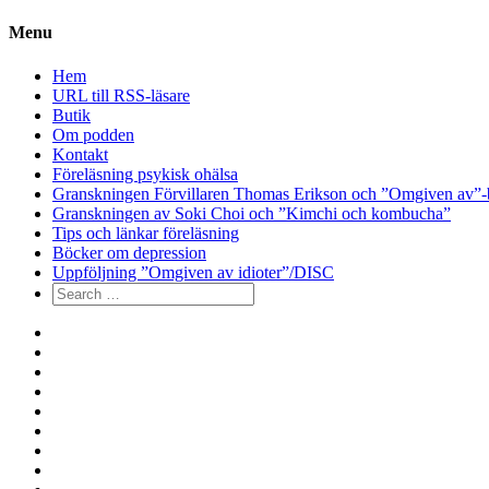
Menu
Hem
URL till RSS-läsare
Butik
Om podden
Kontakt
Föreläsning psykisk ohälsa
Granskningen Förvillaren Thomas Erikson och ”Omgiven av”-
Granskningen av Soki Choi och ”Kimchi och kombucha”
Tips och länkar föreläsning
Böcker om depression
Uppföljning ”Omgiven av idioter”/DISC
Search
for:
Hem
URL
till
Butik
RSS-
Om
läsare
podden
Kontakt
Föreläsning
psykisk
Granskningen
ohälsa
Förvillaren
Granskningen
Thomas
av
Tips