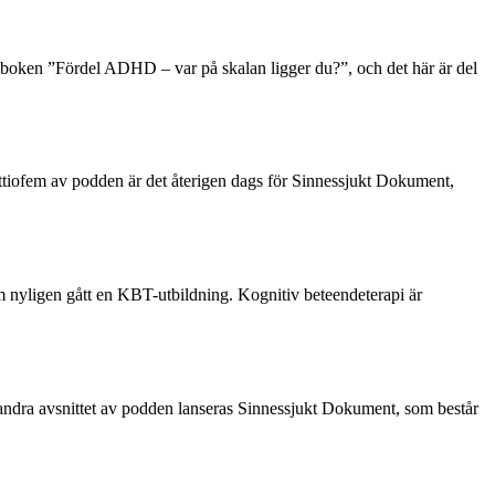
 boken ”Fördel ADHD – var på skalan ligger du?”, och det här är del
t åttiofem av podden är det återigen dags för Sinnessjukt Dokument,
om nyligen gått en KBT-utbildning. Kognitiv beteendeterapi är
ttioandra avsnittet av podden lanseras Sinnessjukt Dokument, som består