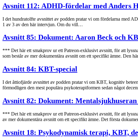
Avsnitt 112: ADHD-fördelar med Anders Ha
I det hundratolfte avsnittet av podden pratar vi om fördelarna med A
1 av 3 av den här intervjun. Om du vill…
Avsnitt 85: Dokument: Aaron Beck och K
*** Det här ett smakprov ur ett Patreon-exklusivt avsnitt, för att lyss
som består av mer dokumentära avsnitt om ett specifikt ämne. Den 
Avsnitt 84: KBT-special
I det åttiofjärde avsnittet av podden pratar vi om KBT, kognitiv bete
förmodligen den mest populära psykoterapiformen sedan något decen
Avsnitt 82: Dokument: Mentalsjukhuseran
*** Det här ett smakprov ur ett Patreon-exklusivt avsnitt, för att lyss
av mer dokumentära avsnitt om ett specifikt ämne. Det första dokume
Avsnitt 18: Psykodynamisk terapi, KBT, d