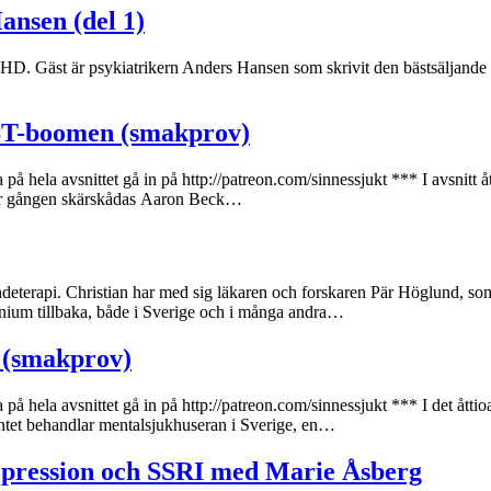
nsen (del 1)
DHD. Gäst är psykiatrikern Anders Hansen som skrivit den bästsäljande
BT-boomen (smakprov)
na på hela avsnittet gå in på http://patreon.com/sinnessjukt *** I avsnit
här gången skärskådas Aaron Beck…
endeterapi. Christian har med sig läkaren och forskaren Pär Höglund, s
nium tillbaka, både i Sverige och i många andra…
 (smakprov)
na på hela avsnittet gå in på http://patreon.com/sinnessjukt *** I det å
ntet behandlar mentalsjukhuseran i Sverige, en…
epression och SSRI med Marie Åsberg