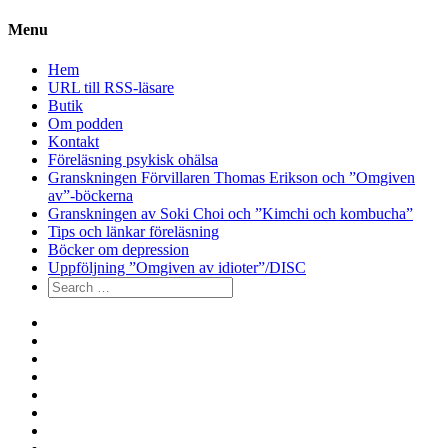
Menu
Hem
URL till RSS-läsare
Butik
Om podden
Kontakt
Föreläsning psykisk ohälsa
Granskningen Förvillaren Thomas Erikson och ”Omgiven
av”-böckerna
Granskningen av Soki Choi och ”Kimchi och kombucha”
Tips och länkar föreläsning
Böcker om depression
Uppföljning ”Omgiven av idioter”/DISC
Search
for:
Hem
URL
till
Butik
RSS-
Om
läsare
podden
Kontakt
Föreläsning
psykisk
Granskningen
ohälsa
Förvillaren
Granskningen