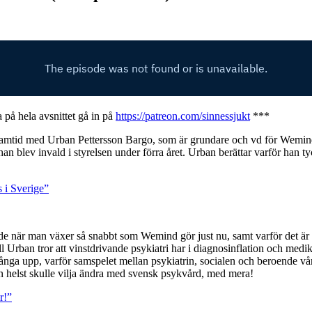
a på hela avsnittet gå in på
https://patreon.com/sinnessjukt
***
s framtid med Urban Pettersson Bargo, som är grundare och vd för Wemind
n blev invald i styrelsen under förra året. Urban berättar varför han ty
 i Sverige”
 när man växer så snabbt som Wemind gör just nu, samt varför det är så s
ll Urban tror att vinstdrivande psykiatri har i diagnosinflation och medi
fånga upp, varför samspelet mellan psykiatrin, socialen och beroende vår
 han helst skulle vilja ändra med svensk psykvård, med mera!
r!”