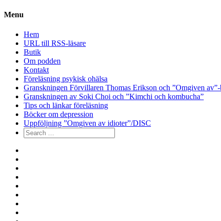
Menu
Hem
URL till RSS-läsare
Butik
Om podden
Kontakt
Föreläsning psykisk ohälsa
Granskningen Förvillaren Thomas Erikson och ”Omgiven av”-
Granskningen av Soki Choi och ”Kimchi och kombucha”
Tips och länkar föreläsning
Böcker om depression
Uppföljning ”Omgiven av idioter”/DISC
Search
for:
Hem
URL
till
Butik
RSS-
Om
läsare
podden
Kontakt
Föreläsning
psykisk
Granskningen
ohälsa
Förvillaren
Granskningen
Thomas
av
Tips