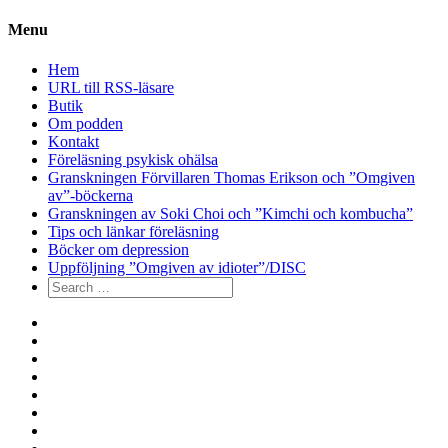
Menu
Hem
URL till RSS-läsare
Butik
Om podden
Kontakt
Föreläsning psykisk ohälsa
Granskningen Förvillaren Thomas Erikson och ”Omgiven
av”-böckerna
Granskningen av Soki Choi och ”Kimchi och kombucha”
Tips och länkar föreläsning
Böcker om depression
Uppföljning ”Omgiven av idioter”/DISC
Search
for:
Hem
URL
till
Butik
RSS-
Om
läsare
podden
Kontakt
Föreläsning
psykisk
Granskningen
ohälsa
Förvillaren
Granskningen