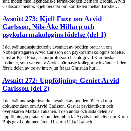
sina möten med legendariske farmakologen Bernard Brodie, Arvid
Carlssons mentor. Kjell berättar om konflikten mellan Brodie…
Avsnitt 273: Kjell Fuxe om Arvid
Carlsson, Nils-Åke Hillarp och
psykofarmakologins födelse (del 1)
I det tvåhundrasjuttiotredje avsnittet av podden pratar vi om
Nobelpristagaren Arvid Carlsson och psykofarmakologins födelse.
Gäst är Kjell Fuxe, seniorprofessor i histologi vid Karolinska
institutet, som var en av Arvids närmaste kollegor och vänner. I den
första delen av tre av intervjun frågar Christian hur…
Avsnitt 272: Uppföljning: Geniet Arvid
Carlsson (del 2)
I det tvåhundrasjuttioandra avsnittet av podden följer vi upp
dokumentären om Arvid Carlsson. Gäst är psykiatrikern och
överläkaren Markus Takanen. I den andra och sista delen av
uppföljningen pratar vi om den inblick i Arvids familjeliv som Karin
Bojs gav i dokumentären. Hustrun Ulla-Lisa och…