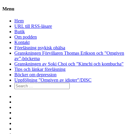
Menu
Hem
URL till RSS-läsare
Butik
Om podden
Kontakt
Föreläsning psykisk ohälsa
Granskningen Förvillaren Thomas Erikson och ”Omgiven
av”-böckerna
Granskningen av Soki Choi och ”Kimchi och kombucha”
Tips och länkar föreläsning
Böcker om depression
Uppföljning ”Omgiven av idioter”/DISC
Search
for:
Hem
URL
till
Butik
RSS-
Om
läsare
podden
Kontakt
Föreläsning
psykisk
Granskningen
ohälsa
Förvillaren
Granskningen