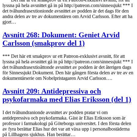
lyssna på hela avsnittet gå in på http://patreon.com/sinnessjukt *** I
det tvåhundrasextionionde avsnittet av podden är det dags för den
andra delen av tre av dokumentären om Arvid Carlsson. Efter att ha
gjort…
Avsnitt 268: Dokument: Geniet Arvid
Carlsson (smakprov del 1)
*** Det här ett smakprov ur ett Patreon-exklusivt avsnitt, för att
lyssna på hela avsnittet gå in på http://patreon.com/sinnessjukt *** I
det tvåhundrasextioåttonde avsnittet av podden är det återigen dags
för Sinnessjukt Dokument. Den här gången första delen av tre av en
dokumentärserie om Nobelpristagaren Arvid Carlsson….
Avsnitt 209: Antidepressiva och
psykofarmaka med Elias Eriksson (del 1)
I det tvåhundranionde avsnittet av podden pratar vi om
antidepressiva och psykofarmaka. Gäst är Elias Eriksson som är
professor i farmakologi på Göteborgs universitet. I den första delen
av fyra berättar Elias hur det var att växa upp i personalbostäderna
på Lillhagens sjukhus. Han berättar…