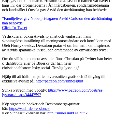
Bojs gav i dokumentären. Hustrun Ulla-Lisa och barnen var navet i
hans liv, där promenaderna i Änggårdsbergen, söndagsmiddagarna
och landstället i Onsala gav Arvid den återhämtning han behövde.
”Familjelivet gav Nobelpristagaren Arvid Carlsson den återhämtning
han behövde”
Click To Tweet
Vi diskuterar också Arvids lojalitet och vänfasthet, hans
skoningslösa inställning till meningsmotståndare och konflikten med
Oleh Hornykiewicz. Dessutom pratar vi om hur man kan inspireras
av Arvids spartanska livsstil och omfamnade av omvärldens tvivel.
Om du vill kommentera avsnittet finns Christian på Twitter han heter
c_dahlstrom, eller på Bluesky där han heter
christiandahlstrom.bsky.social. Trevlig lyssning!
Hjälp till att hålla merparten av avsnitten gratis och få tillgång till
exklusiva avsnitt på:
http://patreon.com/sinnessjukt
Synka Patreon med Spotify:
https://www.patreon.com/posts/sa-
lyssnar-du-pa-34442592
Köp signerade böcker och Beckomberga-printar
här:
https://vadardepression.se
Köp Sinnessjukt-tishan här:
http://sinnessjukt.se/butik