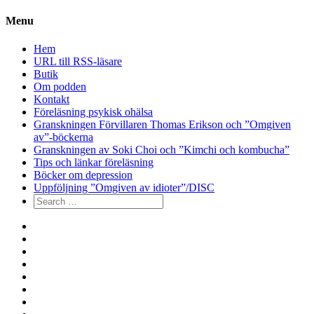
Menu
Hem
URL till RSS-läsare
Butik
Om podden
Kontakt
Föreläsning psykisk ohälsa
Granskningen Förvillaren Thomas Erikson och ”Omgiven
av”-böckerna
Granskningen av Soki Choi och ”Kimchi och kombucha”
Tips och länkar föreläsning
Böcker om depression
Uppföljning ”Omgiven av idioter”/DISC
Search
for:
Hem
URL
till
Butik
RSS-
Om
läsare
podden
Kontakt
Föreläsning
psykisk
Granskningen
ohälsa
Förvillaren
Granskningen