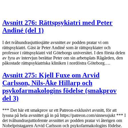
Avsnitt 276: Rättspsykiatri med Peter
Andiné (del 1)
I det tvåhundrasjuttiosjätte avsnittet av podden pratar vi om
rättspsykiatri. Gäst är Peter Andiné som är rättspsykiater och
professor i rättspsykiatri vid Göteborgs universitet. I den första delen
av fyra av intervjun berättar Peter om sin arbetsplats Rågården, den
påkostade rättspsykiatriska kliniken i nordöstra Göteborg….
Avsnitt 275: Kjell Fuxe om Arvid
Carlsson, Nils-Åke Hillarp och
psykofarmakologins födelse (smakprov
del 3)
*** Det här ett smakprov ur ett Patreon-exklusivt avsnitt, för att
lyssna på hela avsnittet gå in på https://patreon.com/sinnessjukt *** I
det tvåhundrasjuttiofemte avsnittet av podden pratar vi återigen om
Nobelpristagaren Arvid Carlsson och psykofarmakologins födelse.