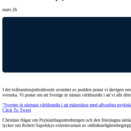
mars 26
I det tvåhundrasjuttioåttonde avsnittet av podden pratar vi återigen om
svenska. Vi pratar om att Sverige är nästan världsunikt i att vi alls d
”Sverige är närmast världsunikt i att människor med allvarliga psykisk
Click To Tweet
Christian frågar om Psykiatrilagsutredningen och den föreslagna särskil
tycker om Robert Sapolskys extremvariant av otillräknelighetsbegreppe