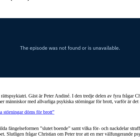
 rättspsykiatri. Gäst är Peter Andiné. I den tredje delen av fyra frågar C
ömer människor med allvarliga psykiska störningar för brott, varför är de
a störningar döms för brott”
da fängelseformen ”slutet boende” samt vilka för- och nackdelar straffri
t. Slutligen frågar Christian om Peter tror att en mer välfungerande ps