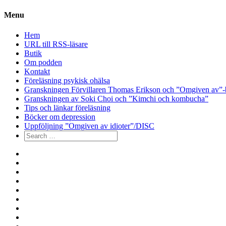
Menu
Hem
URL till RSS-läsare
Butik
Om podden
Kontakt
Föreläsning psykisk ohälsa
Granskningen Förvillaren Thomas Erikson och ”Omgiven av”-
Granskningen av Soki Choi och ”Kimchi och kombucha”
Tips och länkar föreläsning
Böcker om depression
Uppföljning ”Omgiven av idioter”/DISC
Search
for:
Hem
URL
till
Butik
RSS-
Om
läsare
podden
Kontakt
Föreläsning
psykisk
Granskningen
ohälsa
Förvillaren
Granskningen
Thomas
av
Tips