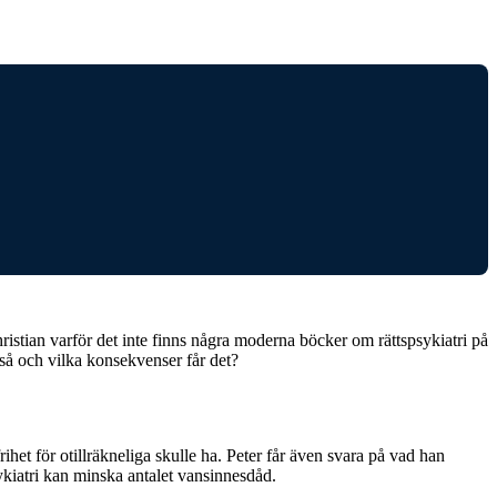
hristian varför det inte finns några moderna böcker om rättspsykiatri på
t så och vilka konsekvenser får det?
het för otillräkneliga skulle ha. Peter får även svara på vad han
ykiatri kan minska antalet vansinnesdåd.