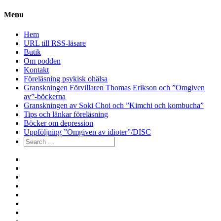
Menu
Hem
URL till RSS-läsare
Butik
Om podden
Kontakt
Föreläsning psykisk ohälsa
Granskningen Förvillaren Thomas Erikson och ”Omgiven
av”-böckerna
Granskningen av Soki Choi och ”Kimchi och kombucha”
Tips och länkar föreläsning
Böcker om depression
Uppföljning ”Omgiven av idioter”/DISC
Search
for:
Hem
URL
till
Butik
RSS-
Om
läsare
podden
Kontakt
Föreläsning
psykisk
Granskningen
ohälsa
Förvillaren
Granskningen