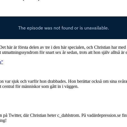
 Det här är första delen av tre i den här specialen, och Christian har me
 utmattningssyndrom för snart sex år sedan, trots att hon själv alltså är 
a”
t hon var sjuk och varför hon drabbades. Hon berättar också om sina sv
t central för människor som gått in i väggen.
en på Twitter, där Christian heter c_dahlstrom. På vadärdepression.se fin
ing!