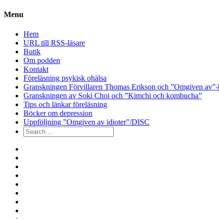
Menu
Hem
URL till RSS-läsare
Butik
Om podden
Kontakt
Föreläsning psykisk ohälsa
Granskningen Förvillaren Thomas Erikson och ”Omgiven av”-
Granskningen av Soki Choi och ”Kimchi och kombucha”
Tips och länkar föreläsning
Böcker om depression
Uppföljning ”Omgiven av idioter”/DISC
Search
for:
Hem
URL
till
Butik
RSS-
Om
läsare
podden
Kontakt
Föreläsning
psykisk
Granskningen
ohälsa
Förvillaren
Granskningen
Thomas
av
Tips