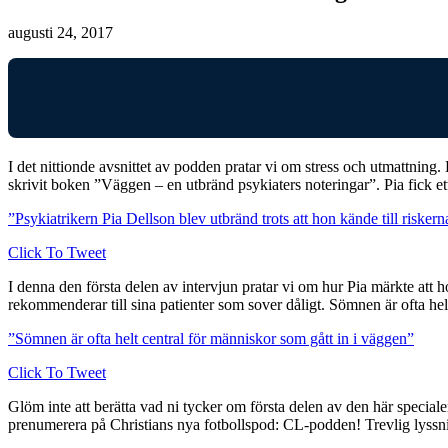
augusti 24, 2017
I det nittionde avsnittet av podden pratar vi om stress och utmattning.
skrivit boken ”Väggen – en utbränd psykiaters noteringar”. Pia fick ett
”Psykiatrikern Pia Dellson blev utbränd trots att hon kände till riskern
Click To Tweet
I denna den första delen av intervjun pratar vi om hur Pia märkte at
rekommenderar till sina patienter som sover dåligt. Sömnen är ofta hel
”Sömnen är ofta helt central för människor som gått in i väggen”
Click To Tweet
Glöm inte att berätta vad ni tycker om första delen av den här special
prenumerera på Christians nya fotbollspod: CL-podden! Trevlig lyssn