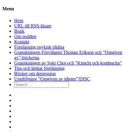
Menu
Hem
URL till RSS-läsare
Butik
Om podden
Kontakt
Föreläsning psykisk ohälsa
Granskningen Förvillaren Thomas Erikson och ”Omgiven
av”-böckerna
Granskningen av Soki Choi och ”Kimchi och kombucha”
Tips och länkar föreläsning
Böcker om depression
Uppföljning ”Omgiven av idioter”/DISC
Search
for:
Hem
URL
till
Butik
RSS-
Om
läsare
podden
Kontakt
Föreläsning
psykisk
Granskningen
ohälsa
Förvillaren
Granskningen