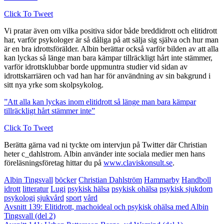
Click To Tweet
Vi pratar även om vilka positiva sidor både breddidrott och elitidrott
har, varför psykologer är så dåliga på att sälja sig själva och hur man
är en bra idrottsförälder. Albin berättar också varför bilden av att alla
kan lyckas så länge man bara kämpar tillräckligt hårt inte stämmer,
varför idrottsklubbar borde uppmuntra studier vid sidan av
idrottskarriären och vad han har för användning av sin bakgrund i
sitt nya yrke som skolpsykolog.
”Att alla kan lyckas inom elitidrott så länge man bara kämpar
tillräckligt hårt stämmer inte”
Click To Tweet
Berätta gärna vad ni tyckte om intervjun på Twitter där Christian
heter c_dahlstrom. Albin använder inte sociala medier men hans
föreläsningsföretag hittar du på
www.claviskonsult.se
.
Albin Tingsvall
böcker
Christian Dahlström
Hammarby
Handboll
idrott
litteratur
Lugi
psykisk hälsa
psykisk ohälsa
psykisk sjukdom
psykologi
sjukvård
sport
vård
Post
Avsnitt 139: Elitidrott, machoideal och psykisk ohälsa med Albin
Tingsvall (del 2)
navigation