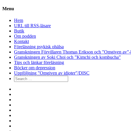
Menu
Hem
URL till RSS-läsare
Butik
Om podden
Kontakt
Föreläsning psykisk ohälsa
Granskningen Förvillaren Thomas Erikson och ”Omgiven av”-
Granskningen av Soki Choi och ”Kimchi och kombucha”
Tips och länkar föreläsning
Böcker om depression
Uppföljning ”Omgiven av idioter”/DISC
Search
for:
Hem
URL
till
Butik
RSS-
Om
läsare
podden
Kontakt
Föreläsning
psykisk
Granskningen
ohälsa
Förvillaren
Granskningen
Thomas
av
Tips