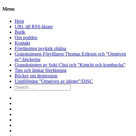
Menu
Hem
URL till RSS-läsare
Butik
Om podden
Kontakt
Föreläsning psykisk ohälsa
Granskningen Förvillaren Thomas Erikson och ”Omgiven
av”-böckerna
Granskningen av Soki Choi och ”Kimchi och kombucha”
Tips och länkar föreläsning
Böcker om depression
Uppföljning ”Omgiven av idioter”/DISC
Search
for:
Hem
URL
till
Butik
RSS-
Om
läsare
podden
Kontakt
Föreläsning
psykisk
Granskningen
ohälsa
Förvillaren
Granskningen