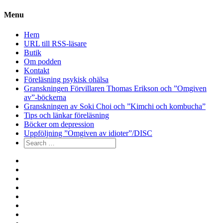
Menu
Hem
URL till RSS-läsare
Butik
Om podden
Kontakt
Föreläsning psykisk ohälsa
Granskningen Förvillaren Thomas Erikson och ”Omgiven
av”-böckerna
Granskningen av Soki Choi och ”Kimchi och kombucha”
Tips och länkar föreläsning
Böcker om depression
Uppföljning ”Omgiven av idioter”/DISC
Search
for:
Hem
URL
till
Butik
RSS-
Om
läsare
podden
Kontakt
Föreläsning
psykisk
Granskningen
ohälsa
Förvillaren
Granskningen