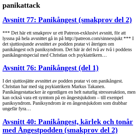
panikattack
Avsnitt 77: Panikångest (smakprov del 2)
*** Det här ett smakprov ur ett Patreon-exklusivt avsnitt, för att
lyssna på hela avsnittet gå in på http://patreon.com/sinnessjukt *** I
det sjuttiosjunde avsnittet av podden pratar vi återigen om
panikångest och paniksyndrom. Det här är del två av två i poddens
panikångestspecial med Christian och psykiatrikern…
Avsnitt 76: Panikångest (del 1)
I det sjuttiosjätte avsnittet av podden pratar vi om panikångest.
Christian har med sig psykiatrikern Markus Takanen.
Panikångestattacker är egentligen en helt naturlig stressreaktion, men
kan också vara ett symtom på en ångestsjukdom – till exempel
paniksyndrom. Paniksyndrom är en ångestsjukdom som drabbar
ungefär fyra…
Avsnitt 40: Panikångest, kärlek och tonår
med Ångestpodden (smakprov del 2)