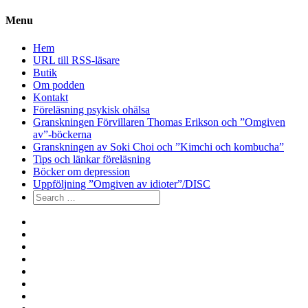
Menu
Hem
URL till RSS-läsare
Butik
Om podden
Kontakt
Föreläsning psykisk ohälsa
Granskningen Förvillaren Thomas Erikson och ”Omgiven
av”-böckerna
Granskningen av Soki Choi och ”Kimchi och kombucha”
Tips och länkar föreläsning
Böcker om depression
Uppföljning ”Omgiven av idioter”/DISC
Search
for:
Hem
URL
till
Butik
RSS-
Om
läsare
podden
Kontakt
Föreläsning
psykisk
Granskningen
ohälsa
Förvillaren
Granskningen