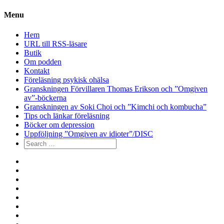
Menu
Hem
URL till RSS-läsare
Butik
Om podden
Kontakt
Föreläsning psykisk ohälsa
Granskningen Förvillaren Thomas Erikson och ”Omgiven
av”-böckerna
Granskningen av Soki Choi och ”Kimchi och kombucha”
Tips och länkar föreläsning
Böcker om depression
Uppföljning ”Omgiven av idioter”/DISC
Search
for:
Hem
URL
till
Butik
RSS-
Om
läsare
podden
Kontakt
Föreläsning
psykisk
Granskningen
ohälsa
Förvillaren
Granskningen