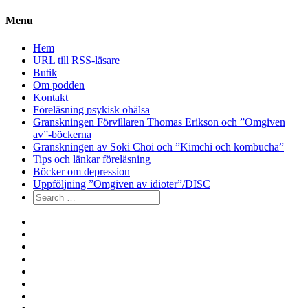
Menu
Hem
URL till RSS-läsare
Butik
Om podden
Kontakt
Föreläsning psykisk ohälsa
Granskningen Förvillaren Thomas Erikson och ”Omgiven
av”-böckerna
Granskningen av Soki Choi och ”Kimchi och kombucha”
Tips och länkar föreläsning
Böcker om depression
Uppföljning ”Omgiven av idioter”/DISC
Search
for:
Hem
URL
till
Butik
RSS-
Om
läsare
podden
Kontakt
Föreläsning
psykisk
Granskningen
ohälsa
Förvillaren
Granskningen