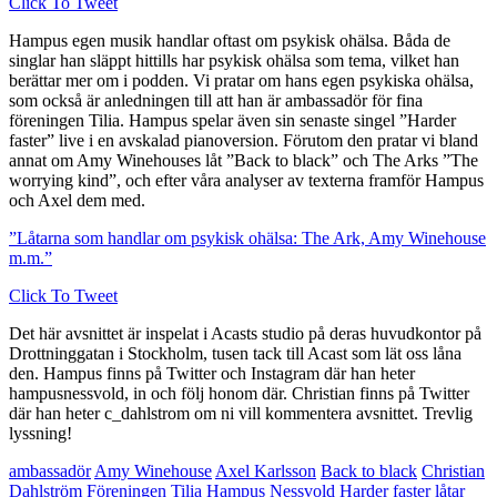
Click To Tweet
Hampus egen musik handlar oftast om psykisk ohälsa. Båda de
singlar han släppt hittills har psykisk ohälsa som tema, vilket han
berättar mer om i podden. Vi pratar om hans egen psykiska ohälsa,
som också är anledningen till att han är ambassadör för fina
föreningen Tilia. Hampus spelar även sin senaste singel ”Harder
faster” live i en avskalad pianoversion. Förutom den pratar vi bland
annat om Amy Winehouses låt ”Back to black” och The Arks ”The
worrying kind”, och efter våra analyser av texterna framför Hampus
och Axel dem med.
”Låtarna som handlar om psykisk ohälsa: The Ark, Amy Winehouse
m.m.”
Click To Tweet
Det här avsnittet är inspelat i Acasts studio på deras huvudkontor på
Drottninggatan i Stockholm, tusen tack till Acast som lät oss låna
den. Hampus finns på Twitter och Instagram där han heter
hampusnessvold, in och följ honom där. Christian finns på Twitter
där han heter c_dahlstrom om ni vill kommentera avsnittet. Trevlig
lyssning!
ambassadör
Amy Winehouse
Axel Karlsson
Back to black
Christian
Dahlström
Föreningen Tilia
Hampus Nessvold
Harder faster
låtar