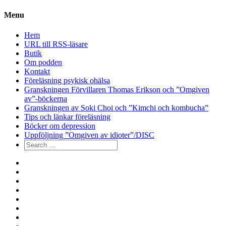
Menu
Hem
URL till RSS-läsare
Butik
Om podden
Kontakt
Föreläsning psykisk ohälsa
Granskningen Förvillaren Thomas Erikson och ”Omgiven
av”-böckerna
Granskningen av Soki Choi och ”Kimchi och kombucha”
Tips och länkar föreläsning
Böcker om depression
Uppföljning ”Omgiven av idioter”/DISC
Search
for:
Hem
URL
till
Butik
RSS-
Om
läsare
podden
Kontakt
Föreläsning
psykisk
Granskningen
ohälsa
Förvillaren
Granskningen