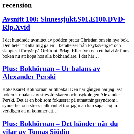
recension
Avsnitt 100: Sinnessjukt.S01.E100.DVD-
Rip.Xvid
I det hundrade avsnittet av podden pratar Christian om sin nya bok.
Den heter ”Kalla mig galen – berättelser från Psyksverige” och
släpptes i förrgår på Ordfront förlag. Efter fyra och ett halvt år finns
boken nu att köpa hos alla bokhandlare. I det här…
Plus: Bokhörnan – Ur balans av
Alexander Perski
Bokälskare! Bokhörnan är tillbaka! Den här gången har jag läst
boken Ur balans av stressforskaren och psykologen Alexander
Perski. Det är en bok som fokuserar på utmattningssyndrom i
synnerhet och stress i allmänhet tror jag man kan säga. Jag tror
verkligen att ni kommer att…
Plus: Bokhörnan – Det händer när du
vilar av Tomas Sjödin