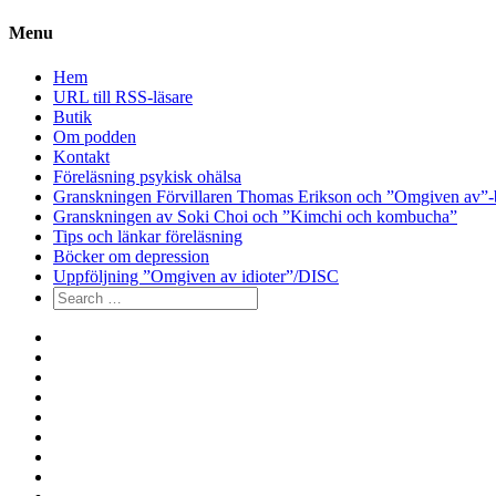
Menu
Hem
URL till RSS-läsare
Butik
Om podden
Kontakt
Föreläsning psykisk ohälsa
Granskningen Förvillaren Thomas Erikson och ”Omgiven av”-
Granskningen av Soki Choi och ”Kimchi och kombucha”
Tips och länkar föreläsning
Böcker om depression
Uppföljning ”Omgiven av idioter”/DISC
Search
for:
Hem
URL
till
Butik
RSS-
Om
läsare
podden
Kontakt
Föreläsning
psykisk
Granskningen
ohälsa
Förvillaren
Granskningen
Thomas
av
Tips