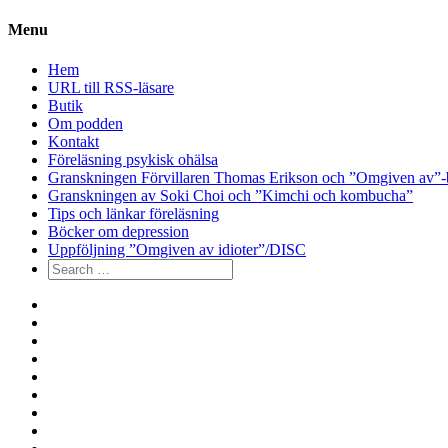
Menu
Hem
URL till RSS-läsare
Butik
Om podden
Kontakt
Föreläsning psykisk ohälsa
Granskningen Förvillaren Thomas Erikson och ”Omgiven av”-
Granskningen av Soki Choi och ”Kimchi och kombucha”
Tips och länkar föreläsning
Böcker om depression
Uppföljning ”Omgiven av idioter”/DISC
Search
for:
Hem
URL
till
Butik
RSS-
Om
läsare
podden
Kontakt
Föreläsning
psykisk
Granskningen
ohälsa
Förvillaren
Granskningen
Thomas
av
Tips