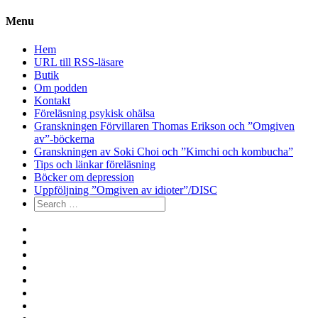
Menu
Hem
URL till RSS-läsare
Butik
Om podden
Kontakt
Föreläsning psykisk ohälsa
Granskningen Förvillaren Thomas Erikson och ”Omgiven
av”-böckerna
Granskningen av Soki Choi och ”Kimchi och kombucha”
Tips och länkar föreläsning
Böcker om depression
Uppföljning ”Omgiven av idioter”/DISC
Search
for:
Hem
URL
till
Butik
RSS-
Om
läsare
podden
Kontakt
Föreläsning
psykisk
Granskningen
ohälsa
Förvillaren
Granskningen