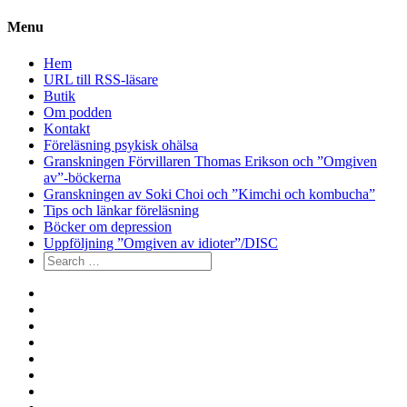
Menu
Hem
URL till RSS-läsare
Butik
Om podden
Kontakt
Föreläsning psykisk ohälsa
Granskningen Förvillaren Thomas Erikson och ”Omgiven
av”-böckerna
Granskningen av Soki Choi och ”Kimchi och kombucha”
Tips och länkar föreläsning
Böcker om depression
Uppföljning ”Omgiven av idioter”/DISC
Search
for:
Hem
URL
till
Butik
RSS-
Om
läsare
podden
Kontakt
Föreläsning
psykisk
Granskningen
ohälsa
Förvillaren
Granskningen